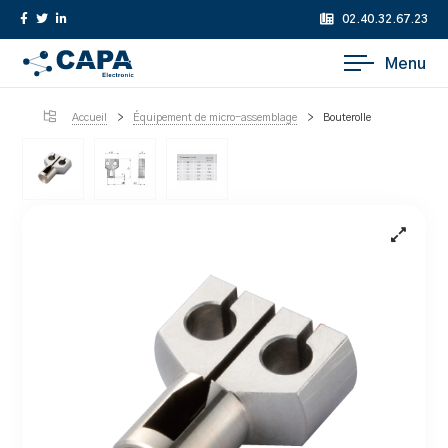
02.40.32.67.23
Menu
Accueil
>
Équipement de micro-assemblage
>
Bouterolle